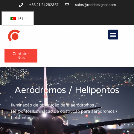
+86 21 24282367
sales@reddotsignal.com
PT
Contate-
Nos
Aeródromos / Helipontos
Iluminação de obstrução para aeródromos /
HelipontosIluminação de obstrução para aeródromos /
helipontos