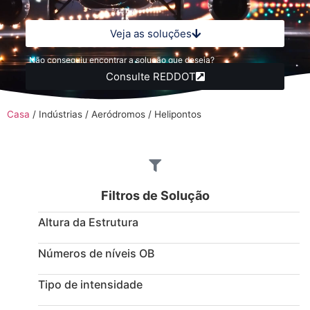
Veja as soluções
Não conseguiu encontrar a solução que deseja?
Consulte REDDOT
Casa
/
Indústrias
/
Aeródromos / Helipontos
Filtros de Solução
Altura da Estrutura
Números de níveis OB
Tipo de intensidade