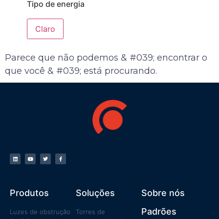
Tipo de energia
Parece que não podemos & #039; encontrar o
que você & #039; está procurando.
Produtos
Soluções
Sobre nós
Padrões
Luzes de obstrução
Torres de