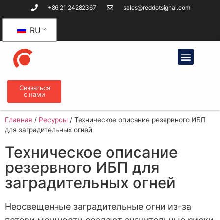
+86 21 24282367
sales@reddotsignal.com
RU
Связаться
с нами
Главная
/
Ресурсы
/
Техническое описание резервного ИБП
для заградительных огней
Техническое описание
резервного ИБП для
заградительных огней
Неосвещенные заградительные огни из-за
потери мощности создают значительные риски