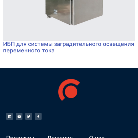
ИБП для системы заградительного освещения
переменного тока
Продукты
Решения
О нас