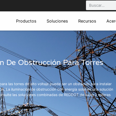
Productos
Soluciones
Recursos
Acer
ón De Obstrucción Para Torres
para las torres de alto voltaje puede ser un obstáculo para instalar
CA. La iluminación de obstrucción con energía solar es una solución
 Consulte las soluciones combinadas de REDDOT de luces y esferas