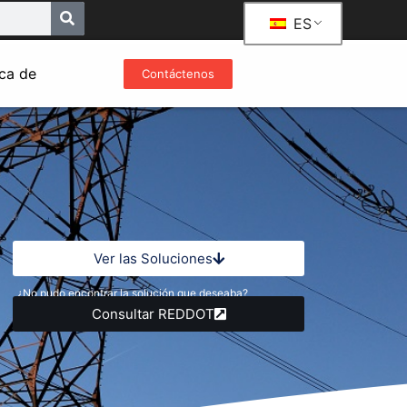
ES
ca de
Contáctenos
Ver las Soluciones
¿No pudo encontrar la solución que deseaba?
Consultar REDDOT