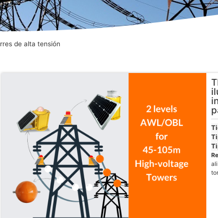
rres de alta tensión
T
i
i
p
T
Ti
Ti
R
al
to