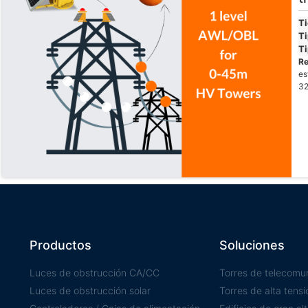
T
Ti
Ti
R
es
32
Productos
Soluciones
Luces de obstrucción CA/CC
Torres de telecomu
Luces de obstrucción solar
Torres de alta tensi