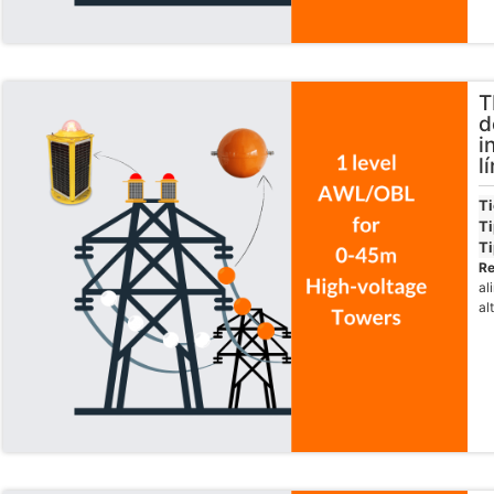
T
d
i
l
T
Ti
Ti
R
al
al