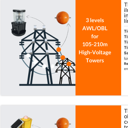
T
i
i
l
T
Ti
Ti
Ti
Sa
lu
R
en
T
o
c
t