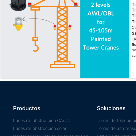
T
Ti
Ti
Ti
Ca
Sa
lu
R
me
su
Productos
Soluciones
Luces de obstrucción CA/CC
Torres de telecomu
Luces de obstrucción solar
Torres de alta tensi