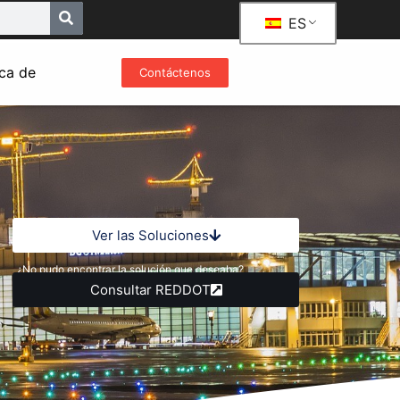
ES
ca de
Contáctenos
Ver las Soluciones
¿No pudo encontrar la solución que deseaba?
Consultar REDDOT