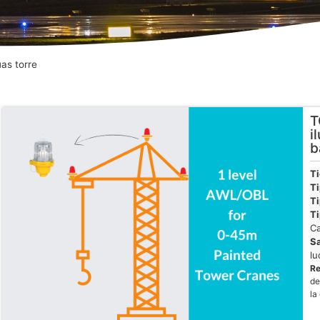
as torre
T
i
b
T
Ti
Ti
Ti
Ca
Sa
lu
R
de
la