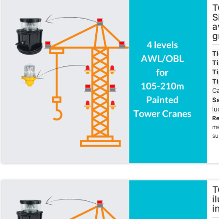
T
S
a
g
T
Ti
Ti
Ti
Ca
Sa
lu
R
me
su
T
i
i