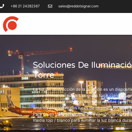
+86 21 24282367
sales@reddotsignal.com
Soluciones De Iluminaci
Torre
La luz de obstrucción de la aviación es un dispositiv
sobre el nivel del suelo. Las grúas torre como las g
más común para construir estructuras altas como ras
amarillo alternativo, las luces de obstrucción roja
Para grúas torre sin pintura de aviación, se recomi
media rojo / blanco para iluminar la luz blanca duran