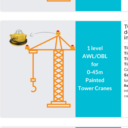
T
d
i
T
Ti
Ti
Ti
Ca
Sa
lu
R
in
ca