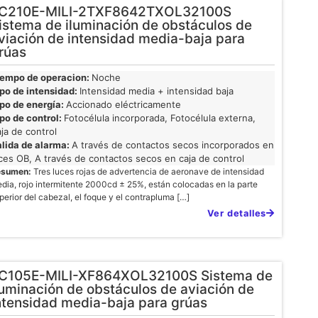
C210E-MILI-2TXF8642TXOL32100S
istema de iluminación de obstáculos de
viación de intensidad media-baja para
rúas
iempo de operacion:
Noche
po de intensidad:
Intensidad media + intensidad baja
po de energía:
Accionado eléctricamente
po de control:
Fotocélula incorporada, Fotocélula externa,
ja de control
lida de alarma:
A través de contactos secos incorporados en
ces OB, A través de contactos secos en caja de control
esumen:
Tres luces rojas de advertencia de aeronave de intensidad
dia, rojo intermitente 2000cd ± 25%, están colocadas en la parte
perior del cabezal, el foque y el contrapluma […]
Ver detalles
C105E-MILI-XF864XOL32100S Sistema de
luminación de obstáculos de aviación de
ntensidad media-baja para grúas