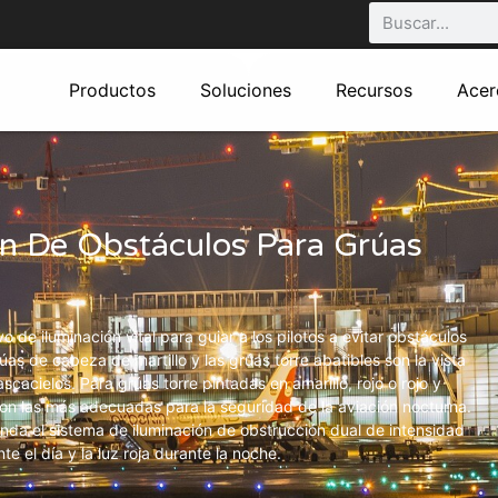
Productos
Soluciones
Recursos
Acer
ón De Obstáculos Para Grúas
o de iluminación vital para guiar a los pilotos a evitar obstáculos
rúas de cabeza de martillo y las grúas torre abatibles son la vista
cacielos. Para grúas torre pintadas en amarillo, rojo o rojo y
s son las más adecuadas para la seguridad de la aviación nocturna.
enda el sistema de iluminación de obstrucción dual de intensidad
te el día y la luz roja durante la noche.