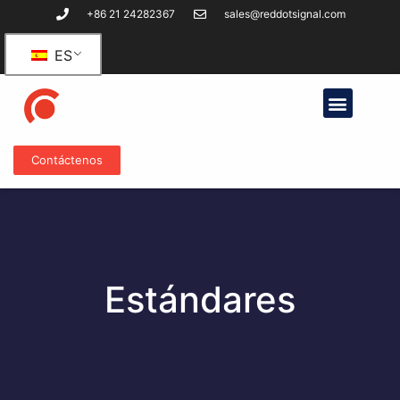
+86 21 24282367
sales@reddotsignal.com
ES
Contáctenos
Estándares