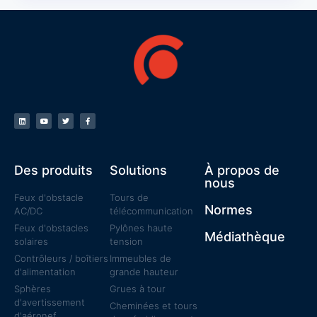
Des produits
Solutions
À propos de
nous
Feux d'obstacle
Tours de
Normes
AC/DC
télécommunication
Feux d'obstacles
Pylônes haute
Médiathèque
solaires
tension
Contrôleurs / boîtiers
Immeubles de
d'alimentation
grande hauteur
Sphères
Grues à tour
d'avertissement
Cheminées et tours
d'aéronef