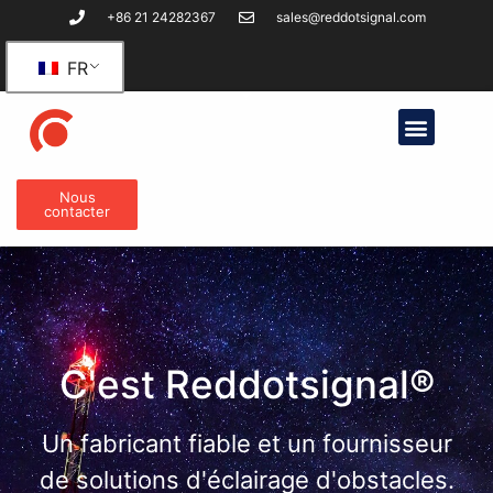
+86 21 24282367
sales@reddotsignal.com
FR
Des produits
Nous
contacter
C'est Reddotsignal®
Un fabricant fiable et un fournisseur
de solutions d'éclairage d'obstacles.