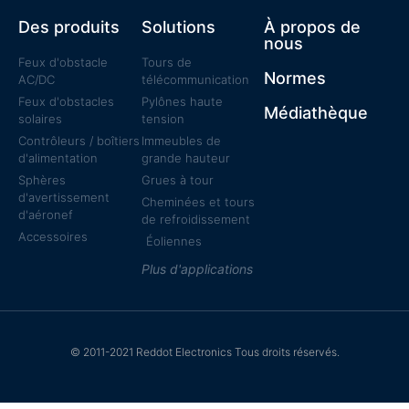
Des produits
Solutions
À propos de
nous
Feux d'obstacle
Tours de
Normes
AC/DC
télécommunication
Feux d'obstacles
Pylônes haute
Médiathèque
solaires
tension
Contrôleurs / boîtiers
Immeubles de
d'alimentation
grande hauteur
Sphères
Grues à tour
d'avertissement
Cheminées et tours
d'aéronef
de refroidissement
Accessoires
Éoliennes
Plus d'applications
© 2011-2021 Reddot Electronics Tous droits réservés.