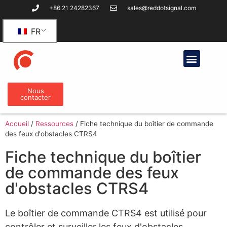
+86 21 24282367
sales@reddotsignal.com
FR
Des produits
Nous
contacter
Accueil
/
Ressources
/
Fiche technique du boîtier de commande
des feux d'obstacles CTRS4
Fiche technique du boîtier
de commande des feux
d'obstacles CTRS4
Le boîtier de commande CTRS4 est utilisé pour
contrôler et surveiller les feux d'obstacles