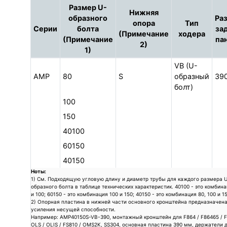
Размер U-
Нижняя
образного
Ра
опора
Тип
Серии
болта
за
(Примечание
ходера
(Примечание
па
2)
1)
VB (U-
AMP
80
S
образный
39
болт)
100
150
40100
60150
40150
Ноты:
1) См. Подходящую угловую длину и диаметр трубы для каждого размера 
образного болта в таблице технических характеристик. 40100 - это комбина
и 100; 60150 - это комбинация 100 и 150; 40150 - это комбинация 80, 100 и 15
2) Опорная пластина в нижней части основного кронштейна предназначена
усиления несущей способности.
Например: AMP40150S-VB-390, монтажный кронштейн для F864 / F86465 / F
OLS / OLIS / FS810 / OMS2K, SS304, основная пластина 390 мм, держатели 