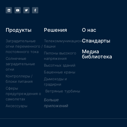
Продукты
Решения
О нас
Стандарты
Заградительные
Телекоммуникационные
огни переменного /
башни
Медиа
постоянного тока
Пилоны высокого
библиотека
Солнечные
напряжения
заградительные
Высотных зданий
огни
Башенные краны
Контроллеры /
Дымоходы и
блоки питания
градирни
Сферы
Ветряные турбины
предупреждения о
самолетах
Больше
приложений
Аксессуары