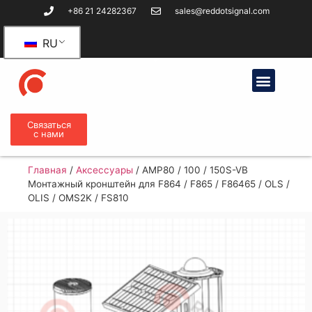
+86 21 24282367
sales@reddotsignal.com
RU
Связаться
с нами
Главная
/
Аксессуары
/
AMP80 / 100 / 150S-VB
Монтажный кронштейн для F864 / F865 / F86465 / OLS /
OLIS / OMS2K / FS810