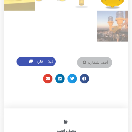
قارن
0/4
أضف للمقارنة
وصف قصير