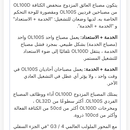
يتكون مصباح العائق المزدوج منخفض الكثافة OL100D
من مصباحين فرديين OL100S ومقصورة للوحة التحكم
الخاصة به. لديها وضعان للتشغيل: "الخدمة + الاستعداد"
و "الخدمة + الخدمة".
الخدمة + الاستعداد:
يعمل مصباح واحد OL100S واحد
(مصباح الخدمة) بشكل طبيعي. بمجرد فشل مصباح
الخدمة ، ينتقل OL100D تلقائيًا إلى ضوء الاستعداد
للتشغيل المستمر.
الخدمة + الخدمة:
يعمل مصباحان أحاديان OL100S في
وقت واحد ، ولا يؤثر أي عطل في التشغيل العادي
الآخر.
يمتلك المصباح المزدوج OL100D أداء ووظائف المصباح
الفردي OL100S. أكثر سطوعًا من OL32D ،
ومخرجات OL100D أكثر من 50cd من الكثافة الفعالة
وأكثر من 100cd ذروة.
مع المحور الملولب العالمي G3 / 4 "في الجزء السفلي