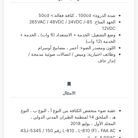
شدة الذروة> 100cd ، كثافة فعالة:> 50cd
الجهد المتاح: 85-265VAC / 48VDC / 24VDC /
12VDC
وضع التشغيل: الخدمة + الاستعداد (6 وات) ، الخدمة +
الخدمة (12 وات)
اللون ومصدر الضوء: أحمر ، مصابيح أوسرام
وظائف اختيارية: وميض / اتصالات ضوئية مدمجة /
إنذار جاف
الامتثال
عقبة ضوء منخفض الكثافة من النوع أ ، النوع ب ، النوع
هـ ، الملحق 14 لمنظمة الطيران المدني الدولي ،
المجلد الأول ، يوليو 2018
L-810 ، L-810 (F) ، FAA AC رقم 150 / 5345-43J
DGAC المكسيك