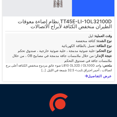
TT45E-LI-1OL32100D نظام إضاءة معوقات
الطيران منخفض الكثافة لأبراج الاتصالات
وقت العملية:
ليل
نوع الشدة:
كثافة منخفضة
نوع الطاقة:
تعمل بالطاقة الكهربائية
نوع التحكم:
خلية ضوئية مدمجة ، خلية ضوئية خارجية ، صندوق تحكم
نتيجة الإنذار:
من خلال ملامسات جافة مدمجة في مصابيح OB ، من خلال
ملامسات جافة في صندوق التحكم
ملخص:
واحد L810 OL32D / OL100D ضوء عائق مزدوج منخفض الكثافة أعلى برج
اتصالات ، أحمر احتراق ثابت> 32.5 شمعة في الليل. [...]
عرض التفاصيل