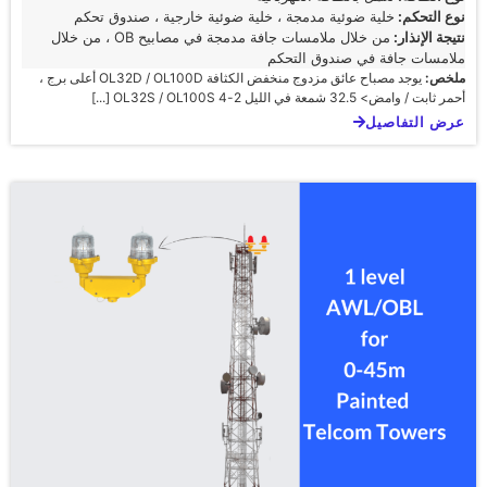
نوع التحكم:
خلية ضوئية مدمجة ، خلية ضوئية خارجية ، صندوق تحكم
نتيجة الإنذار:
من خلال ملامسات جافة مدمجة في مصابيح OB ، من خلال
ملامسات جافة في صندوق التحكم
ملخص:
يوجد مصباح عائق مزدوج منخفض الكثافة OL32D / OL100D أعلى برج ،
أحمر ثابت / وامض> 32.5 شمعة في الليل 2-4 OL32S / OL100S [...]
عرض التفاصيل