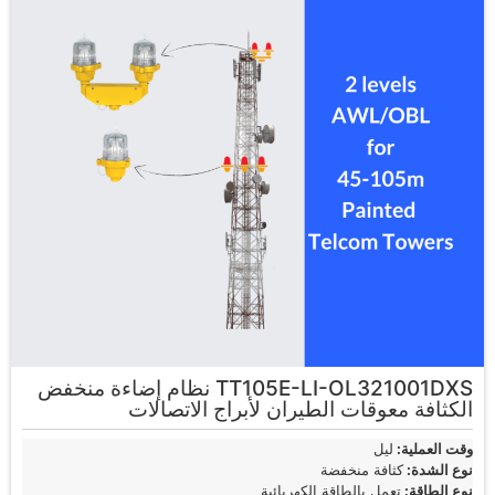
TT105E-LI-OL321001DXS نظام إضاءة منخفض
الكثافة معوقات الطيران لأبراج الاتصالات
وقت العملية:
ليل
نوع الشدة:
كثافة منخفضة
نوع الطاقة:
تعمل بالطاقة الكهربائية