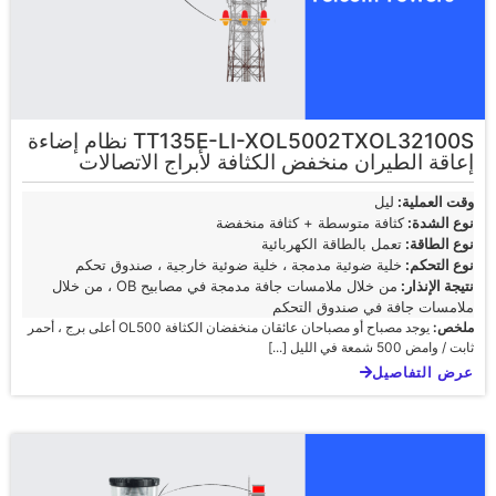
TT135E-LI-XOL5002TXOL32100S نظام إضاءة
إعاقة الطيران منخفض الكثافة لأبراج الاتصالات
وقت العملية:
ليل
نوع الشدة:
كثافة متوسطة + كثافة منخفضة
نوع الطاقة:
تعمل بالطاقة الكهربائية
نوع التحكم:
خلية ضوئية مدمجة ، خلية ضوئية خارجية ، صندوق تحكم
نتيجة الإنذار:
من خلال ملامسات جافة مدمجة في مصابيح OB ، من خلال
ملامسات جافة في صندوق التحكم
ملخص:
يوجد مصباح أو مصباحان عائقان منخفضان الكثافة OL500 أعلى برج ، أحمر
ثابت / وامض 500 شمعة في الليل [...]
عرض التفاصيل