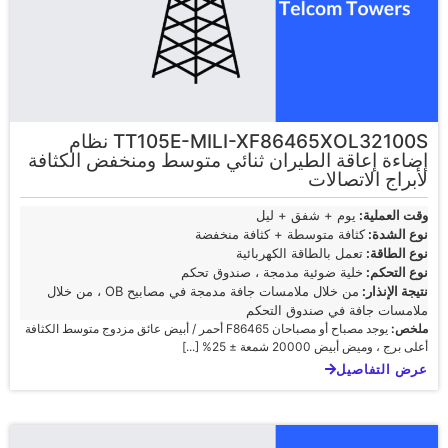
TT105E-MILI-XF86465XOL32100S نظام
إضاءة إعاقة الطيران ثنائي متوسط ومنخفض الكثافة
لأبراج الاتصالات
وقت العملية:
يوم + شفق + ليل
نوع الشدة:
كثافة متوسطة + كثافة منخفضة
نوع الطاقة:
تعمل بالطاقة الكهربائية
نوع التحكم:
خلية ضوئية مدمجة ، صندوق تحكم
نتيجة الإنذار:
من خلال ملامسات جافة مدمجة في مصابيح OB ، من خلال
ملامسات جافة في صندوق التحكم
ملخص:
يوجد مصباح أو مصباحان F86465 أحمر / أبيض عائق مزدوج متوسط الكثافة
أعلى برج ، وميض أبيض 20000 شمعة ± 25% [...]
عرض التفاصيل