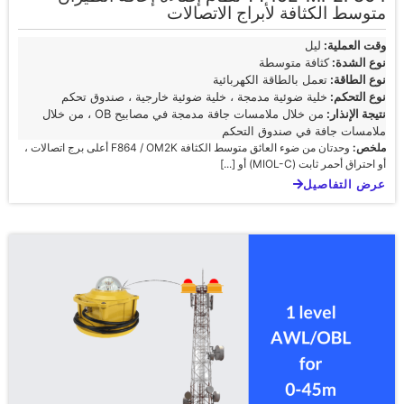
متوسط الكثافة لأبراج الاتصالات
وقت العملية:
ليل
نوع الشدة:
كثافة متوسطة
نوع الطاقة:
تعمل بالطاقة الكهربائية
نوع التحكم:
خلية ضوئية مدمجة ، خلية ضوئية خارجية ، صندوق تحكم
نتيجة الإنذار:
من خلال ملامسات جافة مدمجة في مصابيح OB ، من خلال
ملامسات جافة في صندوق التحكم
ملخص:
وحدتان من ضوء العائق متوسط الكثافة F864 / OM2K أعلى برج اتصالات ،
أو احتراق أحمر ثابت (MIOL-C) أو [...]
عرض التفاصيل