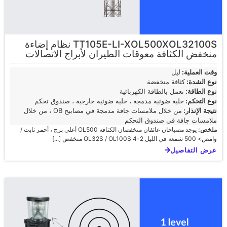
TT105E-LI-XOL500XOL32100S نظام إضاءة
منخفض الكثافة معوقات الطيران لأبراج الاتصالات
وقت العملية:
ليل
نوع الشدة:
كثافة منخفضة
نوع الطاقة:
تعمل بالطاقة الكهربائية
نوع التحكم:
خلية ضوئية مدمجة ، خلية ضوئية خارجية ، صندوق تحكم
نتيجة الإنذار:
من خلال ملامسات جافة مدمجة في مصابيح OB ، من خلال
ملامسات جافة في صندوق التحكم
ملخص:
يوجد مصباحان عائقان منخفضان الكثافة OL500 أعلى برج ، أحمر ثابت /
وامض> 500 شمعة في الليل 2-4 OL32S / OL100S منخفض [...]
عرض التفاصيل