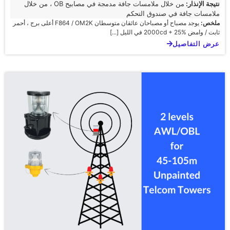
نتيجة الإنذار:
من خلال ملامسات جافة مدمجة في مصابيح OB ، من خلال
ملامسات جافة في صندوق التحكم
ملخص:
يوجد مصباح أو مصباحان عائقان متوسطان F864 / OM2K أعلى برج ، أحمر
ثابت / وامض 2000cd + 25% في الليل [...]
عرض التفاصيل