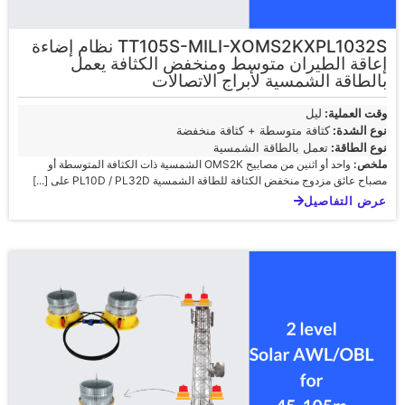
TT105S-MILI-XOMS2KXPL1032S نظام إضاءة
إعاقة الطيران متوسط ومنخفض الكثافة يعمل
بالطاقة الشمسية لأبراج الاتصالات
وقت العملية:
ليل
نوع الشدة:
كثافة متوسطة + كثافة منخفضة
نوع الطاقة:
تعمل بالطاقة الشمسية
ملخص:
واحد أو اثنين من مصابيح OMS2K الشمسية ذات الكثافة المتوسطة أو
مصباح عائق مزدوج منخفض الكثافة للطاقة الشمسية PL10D / PL32D على [...]
عرض التفاصيل