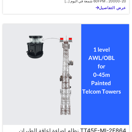
20-60FPM ، 20000 شمعة في اليوم [...]
عرض التفاصيل
TT45E-MI-2F864 نظام إضاءة إعاقة الطيران