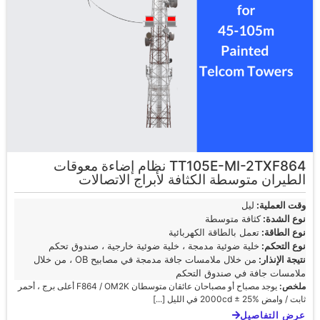
TT105E-MI-2TXF864 نظام إضاءة معوقات
الطيران متوسطة الكثافة لأبراج الاتصالات
وقت العملية:
ليل
نوع الشدة:
كثافة متوسطة
نوع الطاقة:
تعمل بالطاقة الكهربائية
نوع التحكم:
خلية ضوئية مدمجة ، خلية ضوئية خارجية ، صندوق تحكم
نتيجة الإنذار:
من خلال ملامسات جافة مدمجة في مصابيح OB ، من خلال
ملامسات جافة في صندوق التحكم
ملخص:
يوجد مصباح أو مصباحان عائقان متوسطان F864 / OM2K أعلى برج ، أحمر
ثابت / وامض 2000cd ± 25% في الليل [...]
عرض التفاصيل