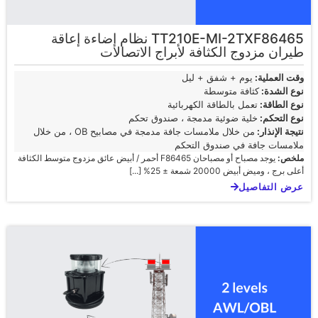
TT210E-MI-2TXF86465 نظام إضاءة إعاقة
طيران مزدوج الكثافة لأبراج الاتصالات
وقت العملية:
يوم + شفق + ليل
نوع الشدة:
كثافة متوسطة
نوع الطاقة:
تعمل بالطاقة الكهربائية
نوع التحكم:
خلية ضوئية مدمجة ، صندوق تحكم
نتيجة الإنذار:
من خلال ملامسات جافة مدمجة في مصابيح OB ، من خلال
ملامسات جافة في صندوق التحكم
ملخص:
يوجد مصباح أو مصباحان F86465 أحمر / أبيض عائق مزدوج متوسط الكثافة
أعلى برج ، وميض أبيض 20000 شمعة ± 25% [...]
عرض التفاصيل