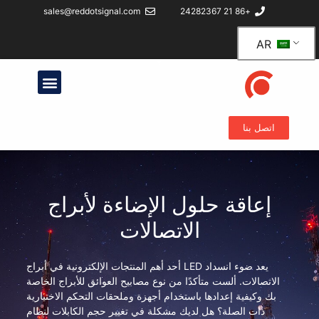
sales@reddotsignal.com
+86 21 24282367
AR
اتصل بنا
إعاقة حلول الإضاءة لأبراج
الاتصالات
يعد ضوء انسداد LED أحد أهم المنتجات الإلكترونية في أبراج
الاتصالات. ألست متأكدًا من نوع مصابيح العوائق للأبراج الخاصة
بك وكيفية إعدادها باستخدام أجهزة وملحقات التحكم الاختيارية
ذات الصلة؟ هل لديك مشكلة في تغيير حجم الكابلات لنظام