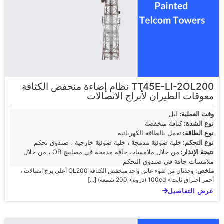
TT45E-LI-2OL200 نظام إضاءة منخفض الكثافة
معوقات الطيران لأبراج الاتصالات
وقت العملية:
ليل
نوع الشدة:
كثافة منخفضة
نوع الطاقة:
تعمل بالطاقة الكهربائية
نوع التحكم:
خلية ضوئية مدمجة ، خلية ضوئية خارجية ، صندوق تحكم
نتيجة الإنذار:
من خلال ملامسات جافة مدمجة في مصابيح OB ، من خلال
ملامسات جافة في صندوق التحكم
ملخص:
وحدتان من ضوء عائق واحد منخفض الكثافة OL200 أعلى برج اتصالات ،
أحمر احتراق ثابت> 100cd (ذروة> 200 شمعة) [...]
عرض التفاصيل