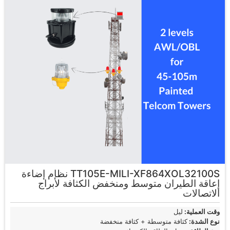
TT105E-MILI-XF864XOL32100S نظام إضاءة
إعاقة الطيران متوسط ومنخفض الكثافة لأبراج
الاتصالات
وقت العملية:
ليل
نوع الشدة:
كثافة متوسطة + كثافة منخفضة