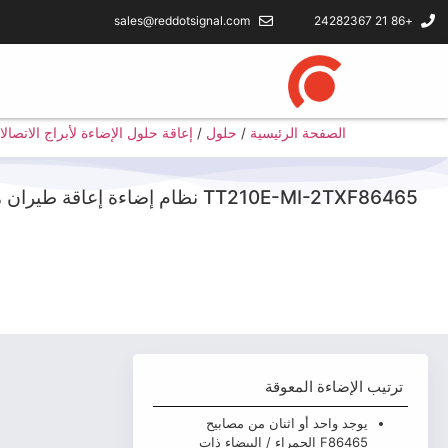
sales@reddotsignal.com
+86 21 24282367
الصفحة الرئيسية
/
حلول
/
إعاقة حلول الإضاءة لأبراج الاتصال
TT210E-MI-2TXF86465 نظام إضاءة إعاقة طيران مزدوج الكثافة لأبراج الاتصالات
ترتيب الإضاءة المعوقة
يوجد واحد أو اثنان من مصابيح
F86465 الحمراء / البيضاء ذات