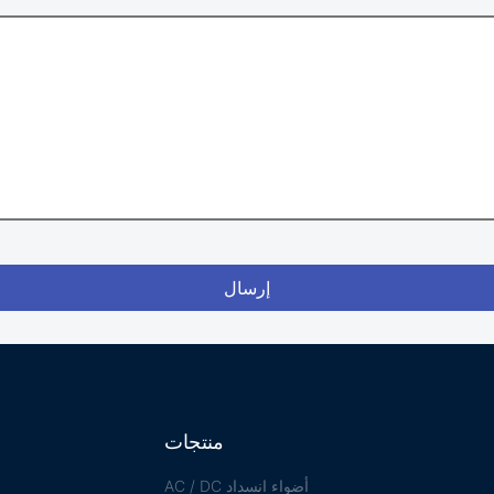
إرسال
منتجات
أضواء انسداد AC / DC