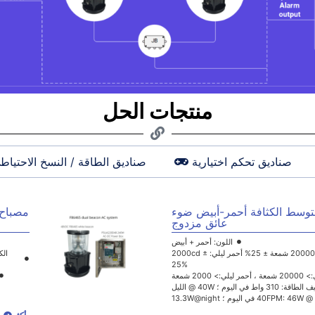
منتجات الحل
صناديق تحكم اختيارية
صناديق الطاقة / النسخ الاحتياطي
F86465 DC  متوسط الكثافة أحمر-أبيض ضوء
عائق مزدوج
اللون: أحمر + أبيض
الكثافة الفعالة: أبيض نهاري: 20000 شمعة ± 25% أحمر ليلي: 2000cd ±
25%
20 شمعة
ة: 310 واط في اليوم ؛ 40W @ الليل
13.3W@nig