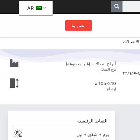
AR
اتصل بنا
أبراج اتصالات (غير مصبوغة)
نوع الهيكل
TT210E-
105-210 م
ارتفاع
النقاط الرئيسية
يوم + شفق + ليل
وقت العملية