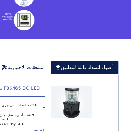
أضواء انسداد قابلة للتطبيق
الملحقات الاختيارية
LED
شدة الذروة: أبيض نهاري:> 20000 شمعة ، أحمر ليلي:> 00
تصنيف الطاق
استهلاك الطاقة @ 40FPM: 46W في اليوم ؛ ht