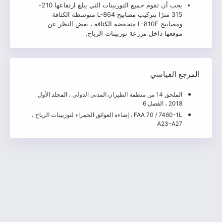
يجب أن تقوم جميع التوربينات التي يبلغ ارتفاعها 210-
315 مترًا بتركيب مصابيح L-864 متوسطة الكثافة
ومصابيح L-810F منخفضة الكثافة ، بغض النظر عن
قعها داخل مزرعة توربينات الرياح.
القياسي
الملحق 14 من منظمة الطيران المدني الدولي ، المجلد الأول
، الفصل 6
FAA 70 / 7460-1L ، إضاءة العوائق الحمراء لتوربينات الرياح ،
A23-A