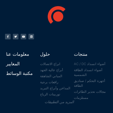
منتجات
حلول
معلومات عنا
المعايير
AC /
ابراج الاتصالات
داد الطاقة
أبراج عالية الجهد
مكتبة الوسائط
الشمسية
المباني الشاهقة
م / صناديق
رافعات برجية
الطاقة
المداخن وأبراج التبريد
ر الطائرات
توربينات الرياح
مستلزمات
المزيد من التطبيقات