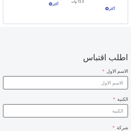
13.3 وات
أكثر
قتباس