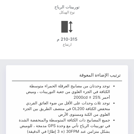
توربينات الرياح
نوع الهيكل
210-315 م
ارتفاع
لإضاءة المعوقة
جد وحدتان من مصابيح العرقلة الحمراء متوسطة
كثافة في الجزء العلوي من جعبة التوربينات ، وميض
2000cd ± 25
جد ثلاث وحدات على الأقل من ضوء العائق الفردي
منخفض الكثافة OL200 في منتصف الطريق بين الجزء
علوي من الكنة ومستوى الأرض
يع المصابيح ذات الكثافة المتوسطة والمنخفضة الشدة
في توربينات الرياح تأتي مع وحدة GPS مدمجة ، للوميض
متزامن عند 30FPM (± 3 إطارًا في الدقيقة)