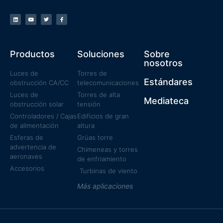
Productos
Soluciones
Sobre
nosotros
Luces de
Torres de
Estándares
obstrucción CA/CC
telecomunicaciones
Luces de
Torres de alta
Mediateca
obstrucción solar
tensión
Controladores / Cajas
Edificios de gran
de alimentación
altura
Esferas de
Grúas torre
advertencia de
Chimeneas y torres
aeronaves
de enfriamiento
Accesorios
Turbinas de viento
Más aplicaciones