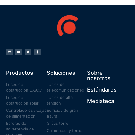
Productos
Soluciones
Sobre
nosotros
Luces de
Torres de
Estándares
obstrucción CA/CC
telecomunicaciones
Luces de
Torres de alta
Mediateca
obstrucción solar
tensión
Controladores / Cajas
Edificios de gran
de alimentación
altura
Esferas de
Grúas torre
advertencia de
Chimeneas y torres
aeronaves