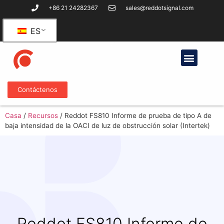
+86 21 24282367
sales@reddotsignal.com
ES
Contáctenos
Casa
/
Recursos
/
Reddot FS810 Informe de prueba de tipo A de
baja intensidad de la OACI de luz de obstrucción solar (Intertek)
Reddot FS810 Informe de