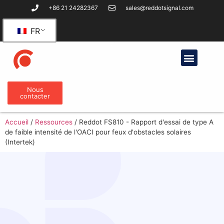
+86 21 24282367
sales@reddotsignal.com
FR
Des produits
Nous
contacter
Accueil
/
Ressources
/
Reddot FS810 - Rapport d'essai de type A
de faible intensité de l'OACI pour feux d'obstacles solaires
(Intertek)