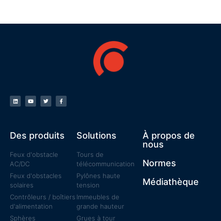
Des produits
Solutions
À propos de
nous
Feux d'obstacle
Tours de
Normes
AC/DC
télécommunication
Feux d'obstacles
Pylônes haute
Médiathèque
solaires
tension
Contrôleurs / boîtiers
Immeubles de
d'alimentation
grande hauteur
Sphères
Grues à tour