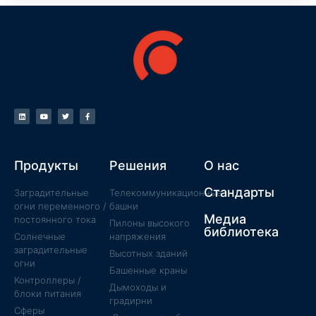
Продукты
Решения
О нас
Стандарты
Заградительные
Телекоммуникационные
огни переменного /
башни
Медиа
постоянного тока
Пилоны высокого
библиотека
Солнечные
напряжения
заградительные
Высотных зданий
огни
Башенные краны
Контроллеры /
Дымоходы и
блоки питания
градирни
Сферы