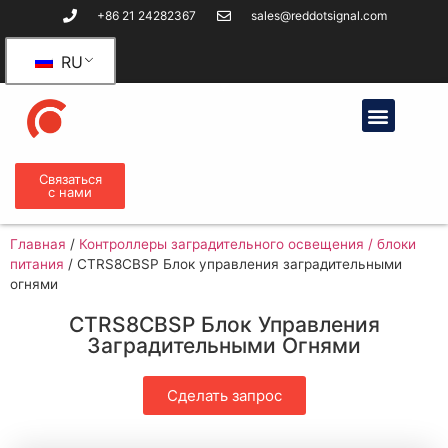
+86 21 24282367
sales@reddotsignal.com
RU
Связаться
с нами
Главная
/
Контроллеры заградительного освещения / блоки
питания
/
CTRS8CBSP Блок управления заградительными
огнями
CTRS8CBSP Блок Управления
Заградительными Огнями
Сделать запрос