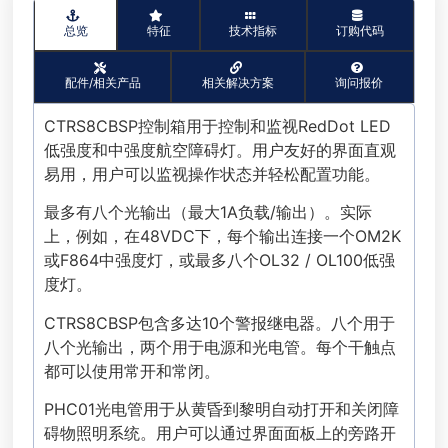
总览
特征
技术指标
订购代码
配件/相关产品
相关解决方案
询问报价
CTRS8CBSP控制箱用于控制和监视RedDot LED
低强度和中强度航空障碍灯。用户友好的界面直观
易用，用户可以监视操作状态并轻松配置功能。
最多有八个光输出（最大1A负载/输出）。实际
上，例如，在48VDC下，每个输出连接一个OM2K
或F864中强度灯，或最多八个OL32 / OL100低强
度灯。
CTRS8CBSP包含多达10个警报继电器。八个用于
八个光输出，两个用于电源和光电管。每个干触点
都可以使用常开和常闭。
PHC01光电管用于从黄昏到黎明自动打开和关闭障
碍物照明系统。用户可以通过界面面板上的旁路开