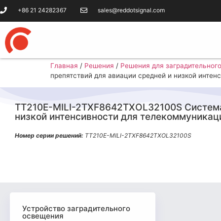
+86 21 24282367
sales@reddotsignal.com
Главная
/
Решения
/
Решения для заградительног
препятствий для авиации средней и низкой инте
TT210E-MILI-2TXF8642TXOL32100S Система
низкой интенсивности для телекоммуника
Номер серии решений:
TT210E-MILI-2TXF8642TXOL32100S
Устройство заградительного
освещения