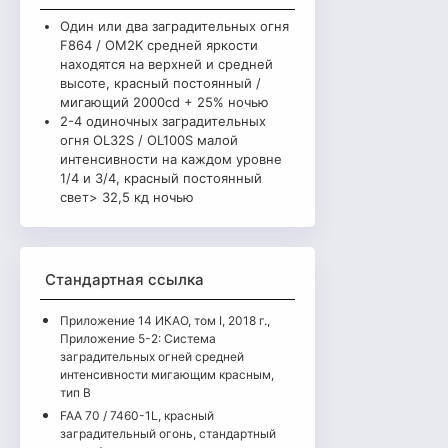
Один или два заградительных огня
F864 / OM2K средней яркости
находятся на верхней и средней
высоте, красный постоянный /
мигающий 2000cd + 25% ночью
2-4 одиночных заградительных
огня OL32S / OL100S малой
интенсивности на каждом уровне
1/4 и 3/4, красный постоянный
свет> 32,5 кд ночью
Стандартная ссылка
Приложение 14 ИКАО, том I, 2018 г.,
Приложение 5-2: Система
заградительных огней средней
интенсивности мигающим красным,
тип B
FAA 70 / 7460-1L, красный
заградительный огонь, стандартный