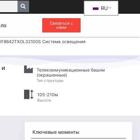
RU
Связаться с
оло
нами
TXF8642TXOL32100S Система освещения
 и
Телекоммуникационные башни
(окрашенные)
Тип структуры
105-210м
Высота
Ключевые моменты