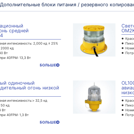
Дополнительные блоки питания / резервного копирова
иационный
Свет
онь средней
OM2K
64
Крас
ная интенсивность: 2,000 кд ± 25%
Пико
 2000 кд
Номи
40 Вт
Потр
ри 40FPM: 13,3 Вт
БОЛЬШЕ
ный одиночный
OL10
дительный огонь низкой
авиа
низк
ная интенсивность:> 32,5 кд
Крас
 50 кд
Пико
4 Вт
Номи
ри 40FPM: 1,3 Вт
Потр
БОЛЬШЕ