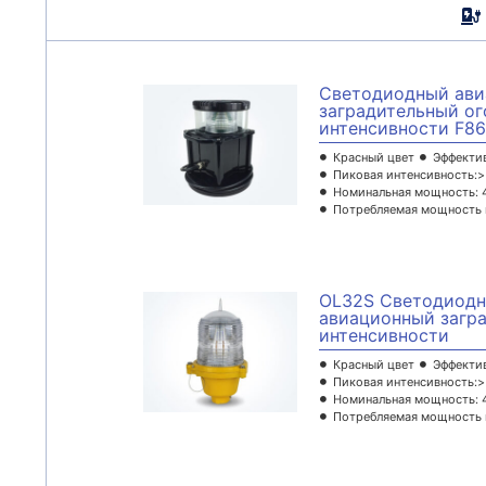
Светодиодный ав
заградительный ог
интенсивности F8
Красный цвет
Эффектив
Пиковая интенсивность:>
Номинальная мощность: 
Потребляемая мощность п
OL32S Светодиод
авиационный загра
интенсивности
Красный цвет
Эффектив
Пиковая интенсивность:>
Номинальная мощность: 
Потребляемая мощность п