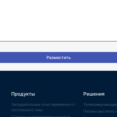
Разместить
Продукты
Решения
Заградительные огни переменного /
Телекоммуникаци
постоянного тока
Пилоны высокого 
Солнечные заградительные огни