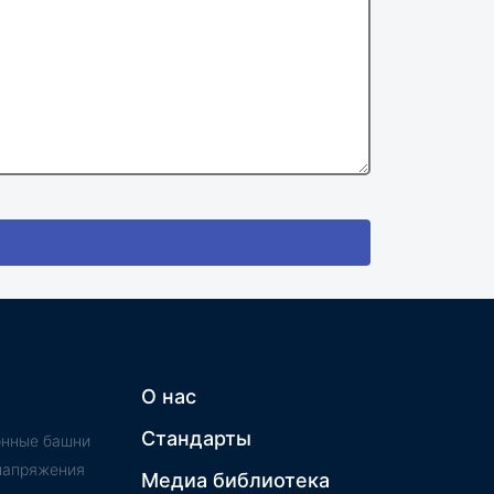
О нас
Стандарты
онные башни
напряжения
Медиа библиотека