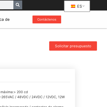
ES
ca de
Contáctenos
Solicitar presupuesto
ad máxima:> 200 cd
 85-265VAC / 48VDC / 24VDC / 12VDC, 12W
océlula incorporada / contactos de alarma