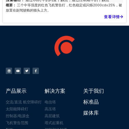
概要：
三个中等强度的红色飞机警告灯，红色稳定或闪烁2000cd±25%，被
放置在副驾驶舱的猫头上方。
查看详情
产品展示
解决方案
关于我们
标准品
交流/直流 航空障碍灯
电信塔
太阳能障碍灯
高压塔
媒体库
控制器/电源盒
高层建筑
飞机警告范围
塔式起重机