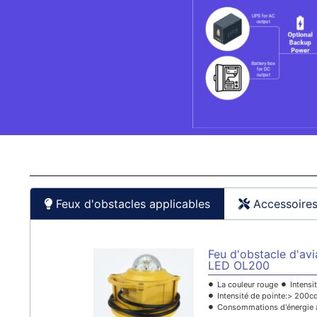
Feux d'obstacles applicables
Accessoires
Feu d'obstacle d'avia
LED OL200
La couleur rouge
Intensi
Intensité de pointe:> 200c
Consommations d'énergie 