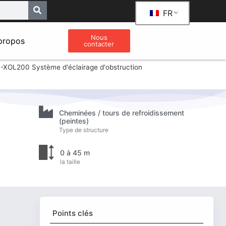
FR
Nous
propos
contacter
XOL200 Système d'éclairage d'obstruction
Cheminées / tours de refroidissement
(peintes)
Type de structure
0 à 45 m
la taille
Points clés