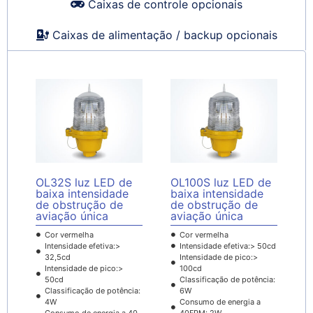
Caixas de controle opcionais
Caixas de alimentação / backup opcionais
OL32S luz LED de
OL100S luz LED de
baixa intensidade
baixa intensidade
de obstrução de
de obstrução de
aviação única
aviação única
Cor vermelha
Cor vermelha
Intensidade efetiva:>
Intensidade efetiva:> 50cd
32,5cd
Intensidade de pico:>
Intensidade de pico:>
100cd
50cd
Classificação de potência:
Classificação de potência:
6W
4W
Consumo de energia a
Consumo de energia a 40
40FPM: 2W