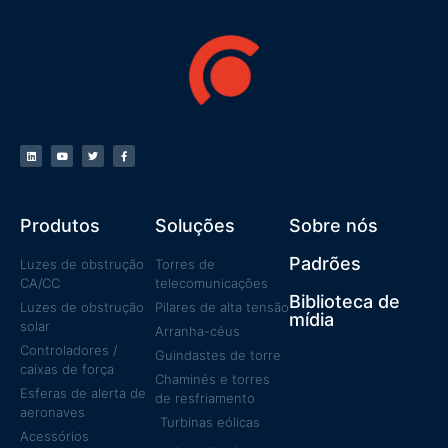
Produtos
Soluções
Sobre nós
Padrões
Luzes de obstrução
Torres de
CA/CC
telecomunicações
Biblioteca de
Luzes de obstrução
Pilares de alta tensão
mídia
solar
Arranha-céus
Controladores /
Guindastes de torre
caixas de força
Chaminés e torres
Esferas de alerta de
de resfriamento
aeronaves
Turbinas eólicas
Acessórios