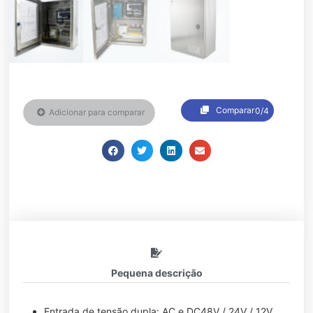
Comparar
0/4
Adicionar para comparar
Pequena descrição
Entrada de tensão dupla: AC e DC48V / 24V / 12V,