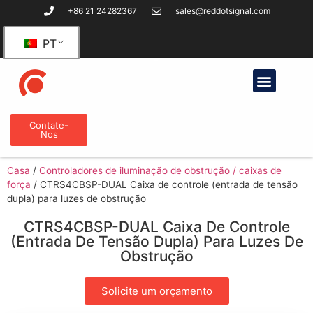
+86 21 24282367
sales@reddotsignal.com
PT
Contate-
Nos
Casa
/
Controladores de iluminação de obstrução / caixas de
força
/
CTRS4CBSP-DUAL Caixa de controle (entrada de tensão
dupla) para luzes de obstrução
CTRS4CBSP-DUAL Caixa De Controle
(entrada De Tensão Dupla) Para Luzes De
Obstrução
Solicite um orçamento