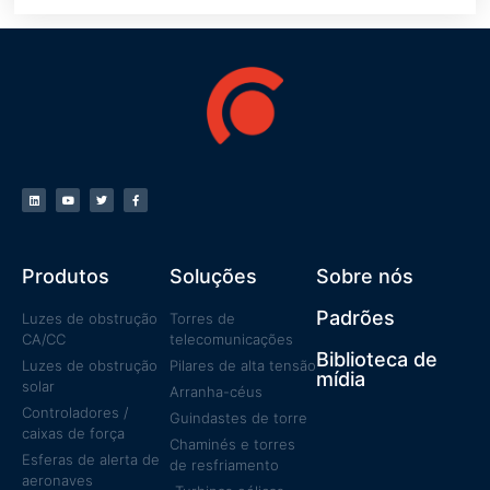
Produtos
Soluções
Sobre nós
Padrões
Luzes de obstrução
Torres de
CA/CC
telecomunicações
Biblioteca de
Luzes de obstrução
Pilares de alta tensão
mídia
solar
Arranha-céus
Controladores /
Guindastes de torre
caixas de força
Chaminés e torres
Esferas de alerta de
de resfriamento
aeronaves