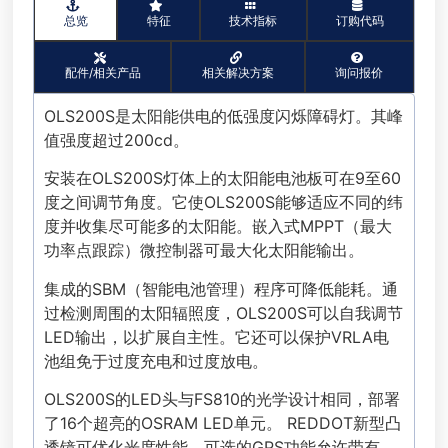
总览
特征
技术指标
订购代码
配件/相关产品
相关解决方案
询问报价
OLS200S是太阳能供电的低强度闪烁障碍灯。其峰
值强度超过200cd。
安装在OLS200S灯体上的太阳能电池板可在9至60
度之间调节角度。它使OLS200S能够适应不同的纬
度并收集尽可能多的太阳能。嵌入式MPPT（最大
功率点跟踪）微控制器可最大化太阳能输出。
集成的SBM（智能电池管理）程序可降低能耗。通
过检测周围的太阳辐照度，OLS200S可以自我调节
LED输出，以扩展自主性。它还可以保护VRLA电
池组免于过度充电和过度放电。
OLS200S的LED头与FS810的光学设计相同，部署
了16个超亮的OSRAM LED单元。 REDDOT新型凸
透镜可优化光度性能。可选的GPS功能允许带有