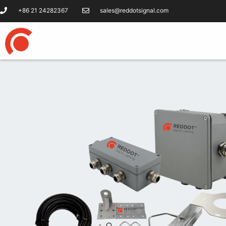
+86 21 24282367
sales@reddotsignal.com