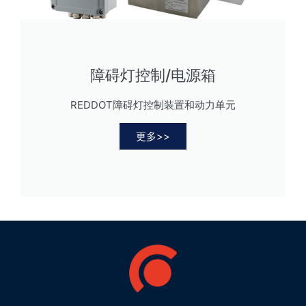
产品名称
简短的介绍
障碍灯控制/电源箱
比较
REDDOT障碍灯控制装置和动力单元
网址
有效强度：>
更多>>
32.5cd
可用电压和额定
功率：85-
265VAC /
OL32S
48VDC /
LED低强度
24VDC /
单人航空障
12VDC，4W
碍灯
颜色和光源：红
色，飞利浦LED
可选功能：闪
烁/内置光电管/
干燥报警触点
有效强度：>
32.5cd
可用电压：85-