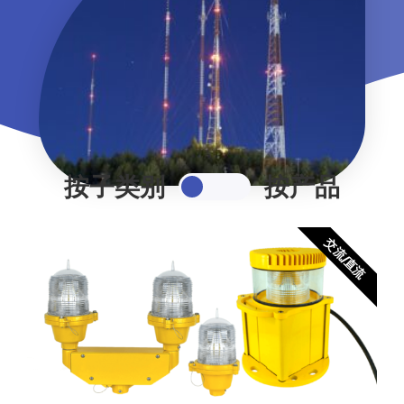
按子类别
按产品
比较
交流/直流
0/4
1.产品类别
所有
控制箱
(7)
低强度障碍灯
(6)
中强度障碍灯
(6)
电源箱
(3)