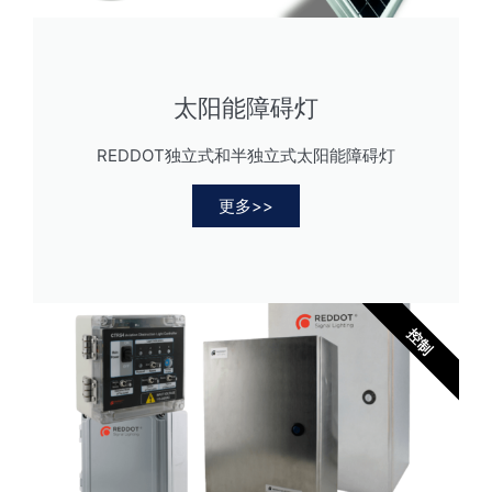
日白：20,000cd±25%夜白：2,000cd±25%
(2)
5.合规
太阳能障碍灯
6.安装国家（用于太阳能信标）
REDDOT独立式和半独立式太阳能障碍灯
更多>>
7.稳定/闪烁（用于太阳能信标）
所有
闪烁
(11)
稳定燃烧
(4)
控制
8.输入电压
9.输出电压（用于控制/电源箱）