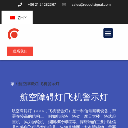
+86 21 24282367
sales@reddotsignal.com
ZH
联系我们
家
/
航空障碍灯|飞机警示灯
航空障碍灯|飞机警示灯
航空障碍灯（AKA，飞机警告灯）是一种信号照明设备，部
署在较高的结构上，例如电信塔，塔架，摩天大楼，塔式起
重机，风力涡轮机，烟囱和冷却塔等。障碍物的主要用途信
号灯将向飞行员发出信号，告知其地面上方有障碍物，需要