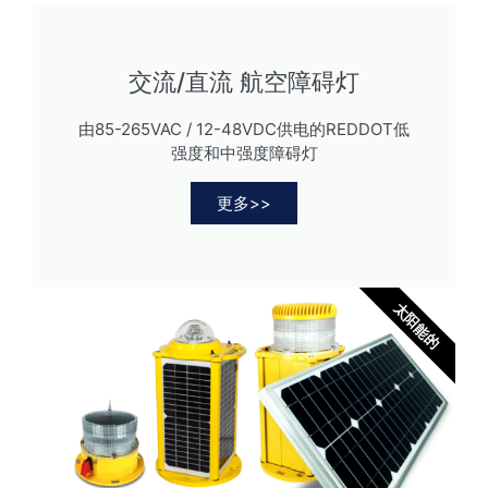
太阳能障碍灯
(14)
2.强度类别
交流/直流 航空障碍灯
所有
低强度
(19)
中等强度
(7)
由85-265VAC / 12-48VDC供电的REDDOT低
3.发光颜色
强度和中强度障碍灯
所有
更多>>
红
(22)
红+白
(2)
白色
(2)
4.有效强度
太阳能的
2,000cd±25%
(3)
> 100cd
(3)
> 10cd
(5)
> 300cd
(2)
> 32.5cd
(5)
> 50cd
(4)
白日：20,000cd±25%夜红：2,000cd±25%
(2)