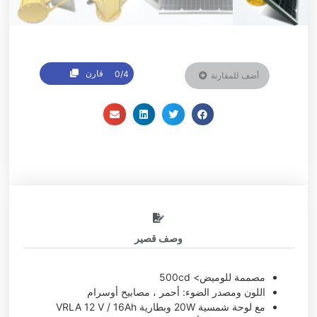
قارن
0/4
أضف للمقارنة
وصف قصير
مصممة للوميض> 500cd
اللون ومصدر الضوء: أحمر ، مصابيح أوسرام
مع لوحة شمسية 20W وبطارية VRLA 12 V / 16Ah