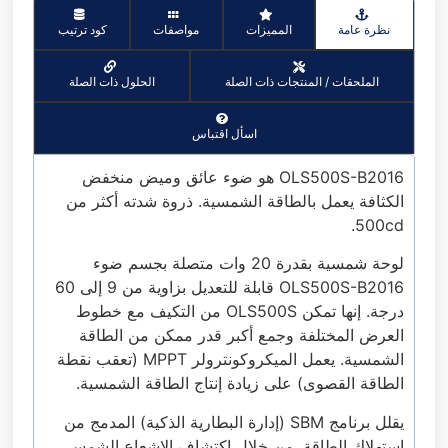
نظرة عامة
المميزات
مواصفات
كود ترتيب
الملحقات / المنتجات ذات الصلة
الحلول ذات الصلة
اسأل اقتباس
OLS500S-B2016 هو ضوء عائق وميض منخفض
الكثافة يعمل بالطاقة الشمسية. ذروة شدته أكثر من
500cd.
لوحة شمسية بقدرة 20 وات متصلة بجسم ضوء
OLS500S-B2016 قابلة للتعديل بزاوية من 9 إلى 60
درجة. إنها تمكن OLS500S من التكيف مع خطوط
العرض المختلفة وجمع أكبر قدر ممكن من الطاقة
الشمسية. يعمل الميكروكونترولر MPPT (تعقب نقطة
الطاقة القصوى) على زيادة إنتاج الطاقة الشمسية.
يقلل برنامج SBM (إدارة البطارية الذكية) المدمج من
استهلاك الطاقة. من خلال اكتشاف الإشعاع الشمسي