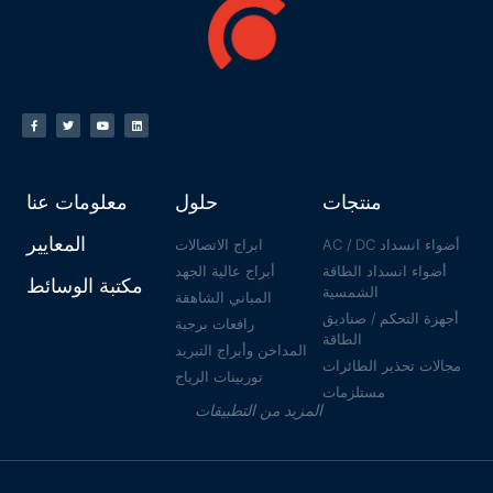
منتجات
حلول
معلومات عنا
المعايير
أضواء انسداد AC / DC
ابراج الاتصالات
أضواء انسداد الطاقة
أبراج عالية الجهد
مكتبة الوسائط
الشمسية
المباني الشاهقة
أجهزة التحكم / صناديق
رافعات برجية
الطاقة
المداخن وأبراج التبريد
مجالات تحذير الطائرات
توربينات الرياح
مستلزمات
المزيد من التطبيقات