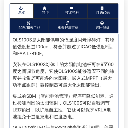
总览
特征
技术指标
订购代码
配件/相关产品
相关解决方案
询问报价
OLS100S是太阳能供电的低强度闪烁障碍灯。其峰
值强度超过100cd，符合并超过了ICAO低强度E型
和FAA L-810F。
安装在OLS100S灯体上的太阳能电池板可在9至60
度之间调节角度。它使OLS100S能够适应不同的纬
度并收集尽可能多的太阳能。嵌入式MPPT（最大
功率点跟踪）微控制器可最大化太阳能输出。
集成的SBM（智能电池管理）程序可降低能耗。通
过检测周围的太阳辐射，OLS100S可以自我调节
LED输出，以扩展自主性。它还可以保护VRLA电
池组免于过度充电和过度放电。
OLS100S的LED头与FS810的光学设计相同，部署