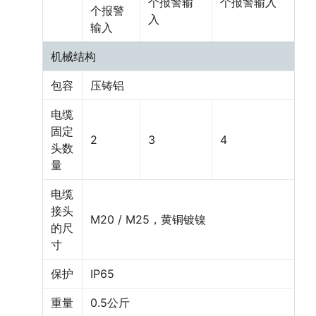
个报警输
个报警输入
个报警
入
输入
机械结构
包容
压铸铝
电缆
固定
2
3
4
头数
量
电缆
接头
M20 / M25，黄铜镀镍
的尺
寸
保护
IP65
重量
0.5公斤