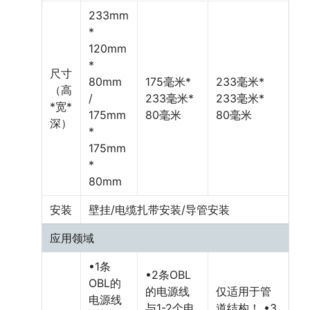
233mm
*
120mm
*
尺寸
80mm
175毫米*
233毫米*
（高
/
233毫米*
233毫米*
*宽*
175mm
80毫米
80毫米
深）
*
175mm
*
80mm
安装
壁挂/电缆扎带安装/导管安装
应用领域
•1条
•2条OBL
OBL的
的电源线
仅适用于管
电源线
与1-2个电
道结构！ •3