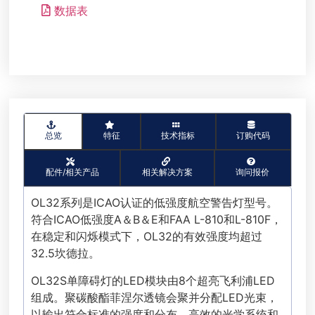
数据表
总览
特征
技术指标
订购代码
配件/相关产品
相关解决方案
询问报价
OL32系列是ICAO认证的低强度航空警告灯型号。
符合ICAO低强度A＆B＆E和FAA L-810和L-810F，
在稳定和闪烁模式下，OL32的有效强度均超过
32.5坎德拉。
OL32S单障碍灯的LED模块由8个超亮飞利浦LED
组成。聚碳酸酯菲涅尔透镜会聚并分配LED光束，
以输出符合标准的强度和分布。高效的光学系统和