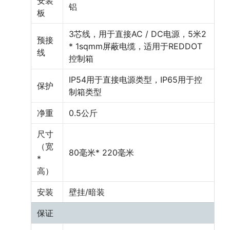
安装
铝
板
3芯线，用于直接AC / DC电源，5米2
预接
* 1sqmm屏蔽电缆，适用于REDDOT
线
控制箱
IP54用于直接电源类型，IP65用于控
保护
制箱类型
净重
0.5公斤
尺寸
（宽
80毫米* 220毫米
*
高）
安装
壁挂/暗装
保证