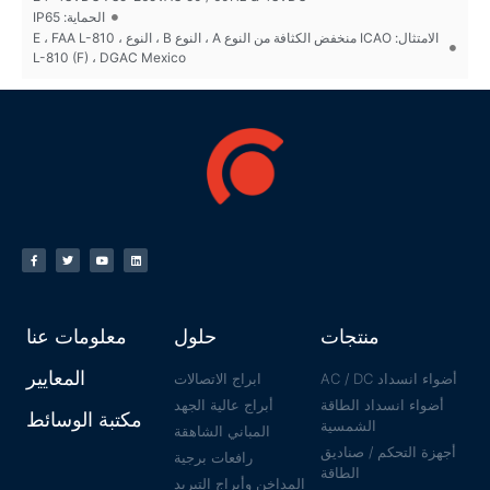
الحماية: IP65
الامتثال: ICAO منخفض الكثافة من النوع A ، النوع B ، النوع E ، FAA L-810 ،
L-810 (F) ، DGAC Mexico
منتجات
حلول
معلومات عنا
المعايير
أضواء انسداد AC / DC
ابراج الاتصالات
أضواء انسداد الطاقة
أبراج عالية الجهد
مكتبة الوسائط
الشمسية
المباني الشاهقة
أجهزة التحكم / صناديق
رافعات برجية
الطاقة
المداخن وأبراج التبريد