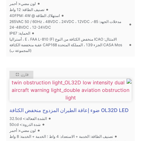
لون مضيء: أحمر
تصنيف الطاقة: 12 واط
استهلاك الطاقة @ 40FPM: 4W
مدخلات الجهد: 85-265VAC 50 / 60Hz ، 48VDC ، 24VDC ، 12VDC ،
24-48VDC ، 12-24VDC
الحماية: IP67
الامتثال: ICAO منخفض الكثافة من النوع E ، FAA L-810 (F) ، أستراليا
CASA Mos الجزء 139 ، المملكة المتحدة CAP168 عقبة منخفضة الكثافة
(المجموعة ب)
قارن
OL32D LED ضوء إعاقة الطيران المزدوج منخفض الكثافة
الشدة الفعالة:> 32.5cd
شدة الذروة:> 50cd
لون مضيء: أحمر
تصنيف الطاقة: الخدمة + الاستعداد: 4 واط ؛ الخدمة + الخدمة: 8 واط