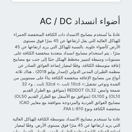
أضواء انسداد AC / DC
عادةً ما تُستخدم مصابيح الانسداد ذات الكثافة المنخفضة الحمراء
للهياكل العالية التي يقل ارتفاعها عن 45 مترًا فوق مستوى
الأرض كأضواء علوية. بالنسبة للهياكل التي يزيد ارتفاعها عن 45
مترًا ، يتم استخدام مصابيح انسداد متعددة منخفضة الكثافة على
مستويات وسيطة لتمييز مخطط الهيكل جنبًا إلى جنب مع مصابيح
إعاقة متوسطة الكثافة. وفقًا لمعيار إضاءة العوائق الصادر عن
منظمة الطيران المدني الدولي (إصدار يوليو 2018) ، هناك ثلاثة
أنواع من مصابيح الإعاقة منخفضة الكثافة بناءً على مستويين من
الشدة ونوعي تشغيل:> 10cd ثابت ،> 32cd ثابت ، و> 32
شمعة وامض. REDDOT OL32 (متوافق مع الطراز القديم
OL10) و OL100 (متوافق مع الأسفل مع الطراز القديم OL50)
مصابيح العوائق الفردية والمزدوجة متوافقة مع معايير ICAO
منخفضة الكثافة ونوع FAA L-810.
عادة ما تستخدم مصابيح الانسداد متوسطة الكثافة للهياكل العالية
التي يزيد ارتفاعها عن 45 مترًا فوق مستوى الأرض. وفقًا لمعيار
إضاءة العوائق التابع لمنظمة الطيران المدني الدولي (إصدار يوليو