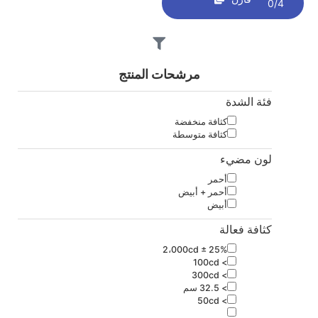
0/4
مرشحات المنتج
فئة الشدة
كثافة منخفضة
كثافة متوسطة
لون مضيء
أحمر
أحمر + أبيض
أبيض
كثافة فعالة
2،000cd ± 25%
> 100cd
> 300cd
> 32.5 سم
> 50cd