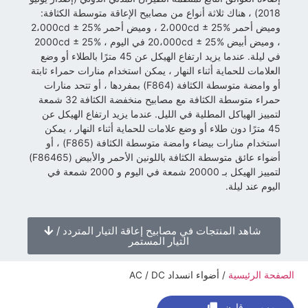
2018) ، هناك ثلاثة أنواع من مصابيح الإعاقة متوسطة الكثافة:
وميض أحمر 2،000cd ± 25% ، وميض أحمر 2،000cd ± 25%
، وميض أبيض 20،000cd ± 25% في اليوم ، 2000cd ± 25%
في ليلة. عندما يزيد ارتفاع الهيكل عن 45 مترًا بالطلاء أو وضع
العلامات للحماية أثناء النهار ، يمكن استخدام منارات حمراء ثابتة
أو وامضة متوسطة الكثافة (F864) بمفردها ، أو تتحد منارات
حمراء متوسطة الكثافة مع مصابيح منخفضة الكثافة 32 شمعة
لتمييز الهياكل المطلية في الليل. عندما يزيد ارتفاع الهيكل عن
45 مترًا دون طلاء أو وضع علامات للحماية أثناء النهار ، يمكن
استخدام منارات بيضاء وامضة متوسطة الكثافة (F865) ، أو
أضواء عائق متوسطة الكثافة باللونين الأحمر والأبيض (F86465)
لتمييز الهيكل بـ 20000 شمعة في اليوم و 2000 شمعة في
اليوم عند ليلة.
شاهد المنتجات في مصابيح إعاقة التيار المتردد /
التيار المستمر
الصفحة الرئيسية
/
أضواء انسداد AC / DC
قارن