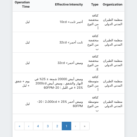
Operation
Effective Intensity
Type
Organization
Time
كثافة
منظمة الطيران
منخفضة
أحمر ثابت> 10cd
ليل
المدني الدولي
من النوع
أ
كثافة
منظمة الطيران
منخفضة
ثابت أحمر> 32cd
ليل
المدني الدولي
من النوع
ب
كثافة
منظمة الطيران
منخفضة
وميض أحمر> 32cd
ليل
المدني الدولي
من النوع
E.
كثافة
وميض أبيض 20000 شمعة ± 25% في
منظمة الطيران
متوسطة
يوم + شفق
النهار والشفق ، وميض أبيض 2000cd
المدني الدولي
من النوع
+ ليل
± 25% في الليل ؛ 20-60FPM
أ
كثافة
منظمة الطيران
متوسطة
وميض أحمر 2،000cd ± 25% ؛ 20-
ليل
المدني الدولي
من النوع
60FPM
ب
»
›
4
3
2
1
‹
«