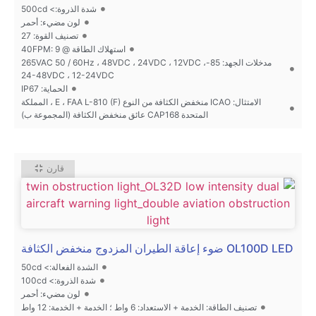
شدة الذروة:> 500cd
لون مضيء: أحمر
تصنيف القوة: 27
استهلاك الطاقة @ 40FPM: 9
مدخلات الجهد: 85-265VAC 50 / 60Hz ، 48VDC ، 24VDC ، 12VDC ،
24-48VDC ، 12-24VDC
الحماية: IP67
الامتثال: ICAO منخفض الكثافة من النوع E ، FAA L-810 (F) ، المملكة
المتحدة CAP168 عائق منخفض الكثافة (المجموعة ب)
قارن
OL100D LED ضوء إعاقة الطيران المزدوج منخفض الكثافة
الشدة الفعالة:> 50cd
شدة الذروة:> 100cd
لون مضيء: أحمر
تصنيف الطاقة: الخدمة + الاستعداد: 6 واط ؛ الخدمة + الخدمة: 12 واط